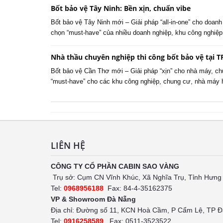
Bốt bảo vệ Tây Ninh: Bền xịn, chuẩn vibe
Bốt bảo vệ Tây Ninh mới – Giải pháp “all-in-one” cho doan
chọn “must-have” của nhiều doanh nghiệp, khu công nghiệ
Nhà thầu chuyên nghiệp thi công bốt bảo vệ tại 
Bốt bảo vệ Cần Thơ mới – Giải pháp “xịn” cho nhà máy, c
“must-have” cho các khu công nghiệp, chung cư, nhà máy
LIÊN HỆ
CÔNG TY CỔ PHẦN CABIN SAO VÀNG
Trụ sở: Cụm CN Vĩnh Khúc, Xã Nghĩa Trụ, Tỉnh Hưng
Tel:
0968956188
Fax: 84-4-35162375
VP & Showroom Đà Nẵng
Địa chỉ: Đường số 11, KCN Hoà Cầm, P Cẩm Lệ, TP 
Tel:
0916258589
Fax: 0511-3523522