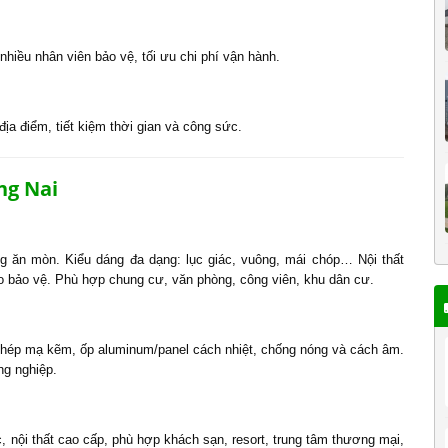
ê nhiều nhân viên bảo vệ, tối ưu chi phí vận hành.
địa điểm, tiết kiệm thời gian và công sức.
ng Nai
ng ăn mòn. Kiểu dáng đa dạng: lục giác, vuông, mái chóp… Nội thất
ho bảo vệ. Phù hợp chung cư, văn phòng, công viên, khu dân cư.
 thép mạ kẽm, ốp aluminum/panel cách nhiệt, chống nóng và cách âm.
ng nghiệp.
c, nội thất cao cấp, phù hợp khách sạn, resort, trung tâm thương mại,