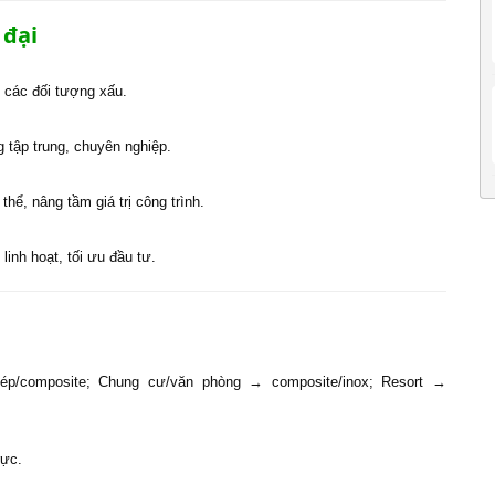
 đại
i các đối tượng xấu.
g tập trung, chuyên nghiệp.
hể, nâng tầm giá trị công trình.
linh hoạt, tối ưu đầu tư.
ép/composite; Chung cư/văn phòng → composite/inox; Resort →
rực.