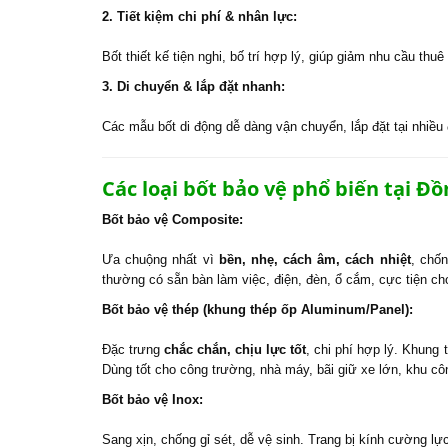
2. Tiết kiệm chi phí & nhân lực:
Bốt thiết kế tiện nghi, bố trí hợp lý, giúp giảm nhu cầu thu
3. Di chuyển & lắp đặt nhanh:
Các mẫu bốt di động dễ dàng vận chuyển, lắp đặt tại nhiều 
Các loại bốt bảo vệ phổ biến tại Đồ
Bốt bảo vệ Composite:
Ưa chuộng nhất vì
bền, nhẹ, cách âm, cách nhiệt
, chố
thường có sẵn bàn làm việc, điện, đèn, ổ cắm, cực tiện c
Bốt bảo vệ thép (khung thép ốp Aluminum/Panel):
Đặc trưng
chắc chắn, chịu lực tốt
, chi phí hợp lý. Khung
Dùng tốt cho công trường, nhà máy, bãi giữ xe lớn, khu cô
Bốt bảo vệ Inox:
Sang xịn, chống gỉ sét, dễ vệ sinh. Trang bị kính cường lự