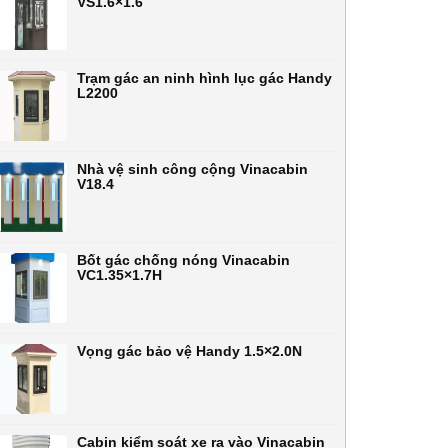
VS1.6×1.6
Trạm gác an ninh hình lục gác Handy
L2200
Nhà vệ sinh công cộng Vinacabin
V18.4
Bốt gác chống nóng Vinacabin
VC1.35×1.7H
Vọng gác bảo vệ Handy 1.5×2.0N
Cabin kiểm soát xe ra vào Vinacabin