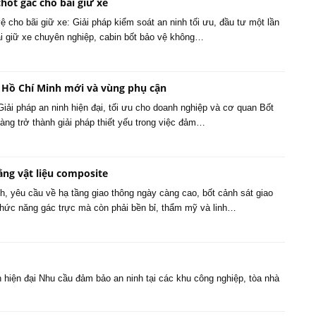
hốt gác cho bãi giữ xe
ệ cho bãi giữ xe: Giải pháp kiểm soát an ninh tối ưu, đầu tư một lần
ãi giữ xe chuyên nghiệp, cabin bốt bảo vệ không…
P Hồ Chí Minh mới và vùng phụ cận
iải pháp an ninh hiện đại, tối ưu cho doanh nghiệp và cơ quan Bốt
àng trở thành giải pháp thiết yếu trong việc đảm…
ằng vật liệu composite
h, yêu cầu về hạ tầng giao thông ngày càng cao, bốt cảnh sát giao
hức năng gác trực mà còn phải bền bỉ, thẩm mỹ và linh…
h hiện đại Nhu cầu đảm bảo an ninh tại các khu công nghiệp, tòa nhà