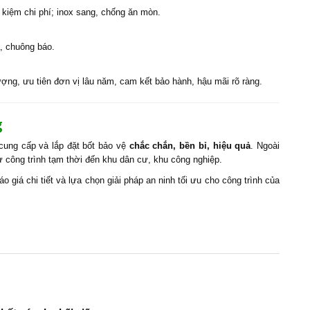
 kiệm chi phí; inox sang, chống ăn mòn.
, chuông báo.
ợng, ưu tiên đơn vị lâu năm, cam kết bảo hành, hậu mãi rõ ràng.
g
cung cấp và lắp đặt bốt bảo vệ
chắc chắn, bền bỉ, hiệu quả
. Ngoài
ừ công trình tạm thời đến khu dân cư, khu công nghiệp.
 giá chi tiết và lựa chọn giải pháp an ninh tối ưu cho công trình của