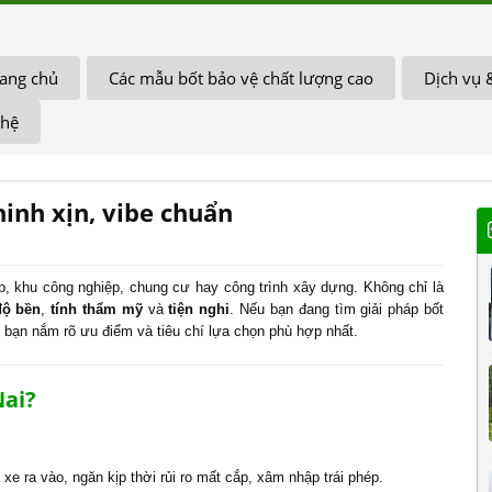
ang chủ
Các mẫu bốt bảo vệ chất lượng cao
Dịch vụ 
 hệ
inh xịn, vibe chuẩn
p, khu công nghiệp, chung cư hay công trình xây dựng. Không chỉ là
độ bền
,
tính thẩm mỹ
và
tiện nghi
. Nếu bạn đang tìm giải pháp bốt
úp bạn nắm rõ ưu điểm và tiêu chí lựa chọn phù hợp nhất.
Nai?
 xe ra vào, ngăn kịp thời rủi ro mất cắp, xâm nhập trái phép.