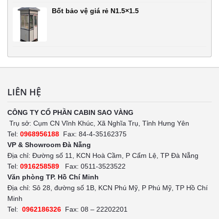
Bốt bảo vệ giá rẻ N1.5×1.5
LIÊN HỆ
CÔNG TY CỔ PHẦN CABIN SAO VÀNG
Trụ sở: Cụm CN Vĩnh Khúc, Xã Nghĩa Trụ, Tỉnh Hưng Yên
Tel:
0968956188
Fax: 84-4-35162375
VP & Showroom Đà Nẵng
Địa chỉ: Đường số 11, KCN Hoà Cầm, P Cẩm Lệ, TP Đà Nẵng
Tel:
0916258589
Fax: 0511-3523522
Văn phòng TP. Hồ Chí Minh
Địa chỉ: Sô 28, đường số 1B, KCN Phú Mỹ, P Phú Mỹ, TP Hồ Chí
Minh
Tel:
0962186326
Fax: 08 – 22202201