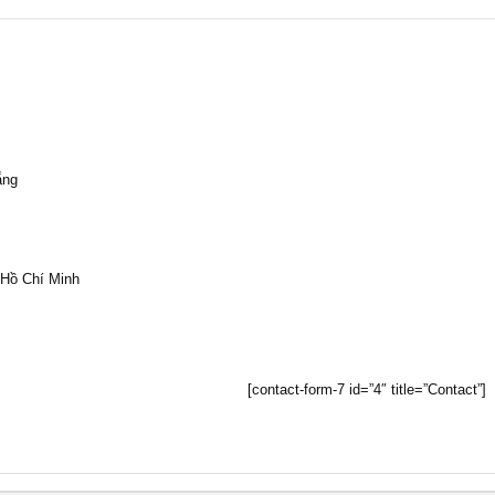
ẵng
 Hồ Chí Minh
[contact-form-7 id=”4″ title=”Contact”]