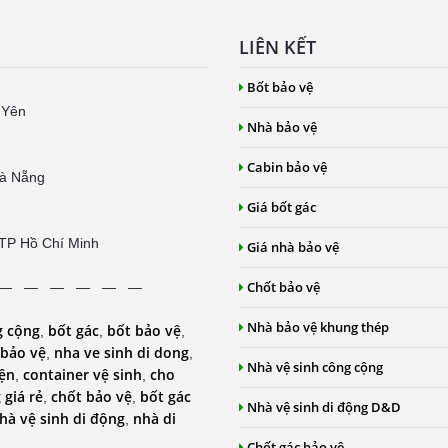
LIÊN KẾT
Bốt bảo vệ
 Yên
Nhà bảo vệ
Cabin bảo vệ
Đà Nẵng
Giá bốt gác
 TP Hồ Chí Minh
Giá nhà bảo vệ
Chốt bảo vệ
 — — — — — —
Nhà bảo vệ khung thép
g cộng
bốt gác
bốt bảo vệ
,
,
,
 bảo vệ
nha ve sinh di dong
,
,
Nhà vệ sinh công cộng
iện
container vệ sinh
cho
,
,
 giá rẻ
chốt bảo vệ
bốt gác
,
,
Nhà vệ sinh di động D&D
hà vệ sinh di động
nhà di
,
Chốt gác bảo vệ