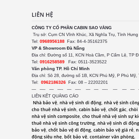
LIÊN HỆ
CÔNG TY CỔ PHẦN CABIN SAO VÀNG
Trụ sở: Cụm CN Vĩnh Khúc, Xã Nghĩa Trụ, Tỉnh Hưng
Tel:
0968956188
Fax: 84-4-35162375
VP & Showroom Đà Nẵng
Địa chỉ: Đường số 11, KCN Hoà Cầm, P Cẩm Lệ, TP 
Tel:
0916258589
Fax: 0511-3523522
Văn phòng TP. Hồ Chí Minh
Địa chỉ: Sô 28, đường số 1B, KCN Phú Mỹ, P Phú Mỹ,
Tel:
0962186326
Fax: 08 – 22202201
— —- — —- — —- — — —- — — —
LIÊN KẾT QUẢNG CÁO
Nhà bảo vệ
nhà vệ sinh di động
nhà vệ sinh côn
,
,
cho thuê nhà vệ sinh
cabin bảo vệ
chốt gác
chòi
,
,
,
nhà vệ sinh composite
cho thuê nhà vệ sinh sự k
,
thuê nhà vệ sinh công trường
nhà vệ sinh di động
,
bảo vệ
chốt bảo vệ di động
cabin bảo vệ giá rẻ
n
,
,
,
động siêu nhẹ
bốt bảo vệ
container văn phòng.
,
,