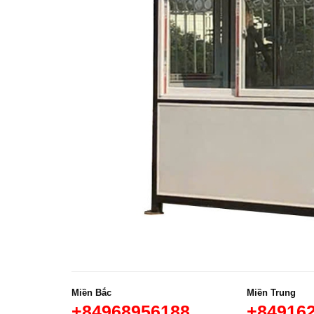
Miền Bắc
Miền Trung
+84968956188
+84916