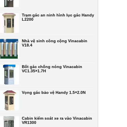
Trạm gác an ninh hình lục gác Handy
L2200
Nhà vệ sinh công cộng Vinacabin
V18.4
Bốt gác chống nóng Vinacabin
VC1.35×1.7H
Vọng gác bảo vệ Handy 1.5×2.0N
Cabin kiểm soát xe ra vào Vinacabin
VR1300