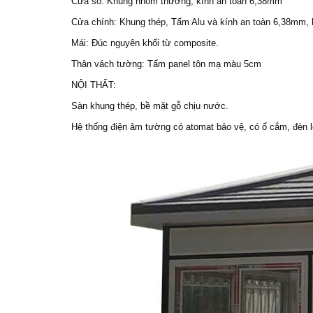
Cừa sổ: Khung nhôm thường, kính an toàn 6,38mm
Cửa chính: Khung thép, Tấm Alu và kính an toàn 6,38mm, k
Mái: Đúc nguyên khối từ composite.
Thân vách tường: Tấm panel tôn mạ màu 5cm
NỘI THẤT:
Sàn khung thép, bề mặt gỗ chịu nước.
Hệ thống điện âm tường có atomat bảo vệ, có ổ cắm, đèn l