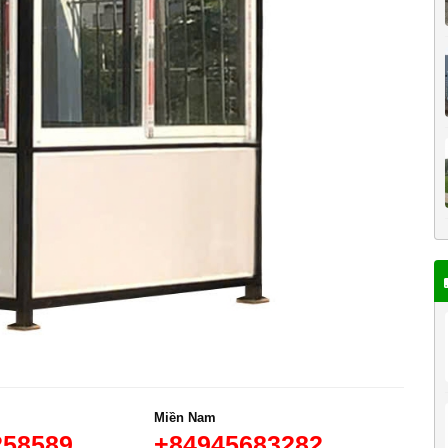
Miền Nam
258589
+84945683282