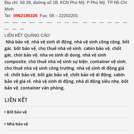
Địa chỉ: Sô 28, đường số 1B, KCN Phú Mỹ, P Phú Mỹ, TP Hồ Chí
Minh
Tel:
0962186326
Fax: 08 – 22202201
— —- — —- — —- — — —- — — — — — —
— — —
LIÊN KẾT QUẢNG CÁO
Nhà bảo vệ
nhà vệ sinh di động
nhà vệ sinh công cộng
bốt
,
,
,
gác
bốt bảo vệ
cho thuê nhà vệ sinh
cabin bảo vệ
chốt
,
,
,
,
gác
chòi bảo vệ
nha ve sinh di dong
nhà vệ sinh
,
,
,
composite
cho thuê nhà vệ sinh sự kiện
container vệ sinh
,
,
,
cho thuê nhà vệ sinh công trường
nhà vệ sinh di động giá
,
rẻ
chốt bảo vệ
bốt gác bảo vệ
chốt bảo vệ di động
cabin
,
,
,
,
bảo vệ giá rẻ
nhà vệ sinh di động
nhà di động siêu nhẹ
bốt
,
,
,
bảo vệ
container văn phòng.
,
LIÊN KẾT
Bốt bảo vệ
Nhà bảo vệ