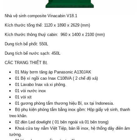
Nhà vệ sinh composite Vinacabin V18.1
Kích thước tổng thể: 1120 x 1890 x 2629 (mm)
Kích thước thông thuỷ cabin: 960 x 1400 x 2100 (mm)
Dung tích bể phốt: 550L
Dung tích bể nước sạch: 450L
CÁC TRANG THIẾT BỊ.
01 Máy bơm tăng áp Panasonic A130JAK
01 Bệ xí ngồi cao Inax C108VA ( 2 chế độ xả)
01 Lavabo Inax và xi phông.
01 vòi nước inox
01 vòi xịt
01 gương phòng tắm thương hiệu Bỉ, sx tại Indonesia.
Bộ phụ kiện phòng tắm bằng inox gồm: Hộp giấy vệ sinh, thanh
treo khăn.
02 đèn Led dowlight ( 01 bên ngoài và 01 bên trong)
Khoá cửa tay nắm Việt Tiệp, bản lề inox, hệ thống dây điên âm
tường.