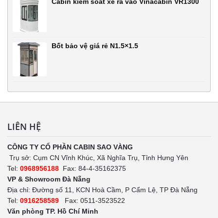
Cabin kiểm soát xe ra vào Vinacabin VR1300
Bốt bảo vệ giá rẻ N1.5×1.5
LIÊN HỆ
CÔNG TY CỔ PHẦN CABIN SAO VÀNG
Trụ sở: Cụm CN Vĩnh Khúc, Xã Nghĩa Trụ, Tỉnh Hưng Yên
Tel:
0968956188
Fax: 84-4-35162375
VP & Showroom Đà Nẵng
Địa chỉ: Đường số 11, KCN Hoà Cầm, P Cẩm Lệ, TP Đà Nẵng
Tel:
0916258589
Fax: 0511-3523522
Văn phòng TP. Hồ Chí Minh