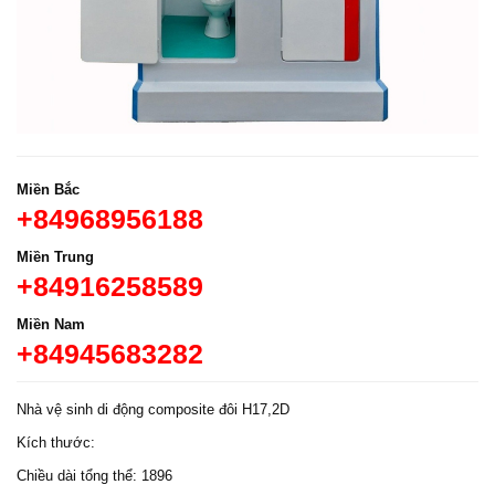
Miền Bắc
+84968956188
Miền Trung
+84916258589
Miền Nam
+84945683282
Nhà vệ sinh di động composite đôi H17,2D
Kích thước:
Chiều dài tổng thể: 1896