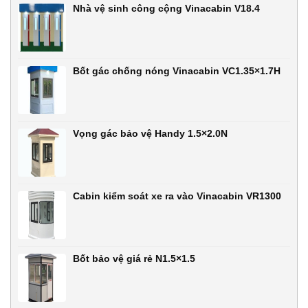
Nhà vệ sinh công cộng Vinacabin V18.4
Bốt gác chống nóng Vinacabin VC1.35×1.7H
Vọng gác bảo vệ Handy 1.5×2.0N
Cabin kiểm soát xe ra vào Vinacabin VR1300
Bốt bảo vệ giá rẻ N1.5×1.5