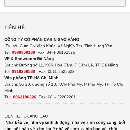
LIÊN HỆ
CÔNG TY CỔ PHẦN CABIN SAO VÀNG
Trụ sở: Cụm CN Vĩnh Khúc, Xã Nghĩa Trụ, Tỉnh Hưng Yên
Tel:
0968956188
Fax: 84-4-35162375
VP & Showroom Đà Nẵng
Địa chỉ: Đường số 11, KCN Hoà Cầm, P Cẩm Lệ, TP Đà Nẵng
Tel:
0916258589
Fax: 0511-3523522
Văn phòng TP. Hồ Chí Minh
Địa chỉ: Sô 28, đường số 1B, KCN Phú Mỹ, P Phú Mỹ, TP Hồ Chí
Minh
Tel:
0962186326
Fax: 08 – 22202201
— —- — —- — —- — — —- — — — — — —
— — —
LIÊN KẾT QUẢNG CÁO
Nhà bảo vệ
nhà vệ sinh di động
nhà vệ sinh công cộng
bốt
,
,
,
gác
bốt bảo vệ
cho thuê nhà vệ sinh
cabin bảo vệ
chốt
,
,
,
,