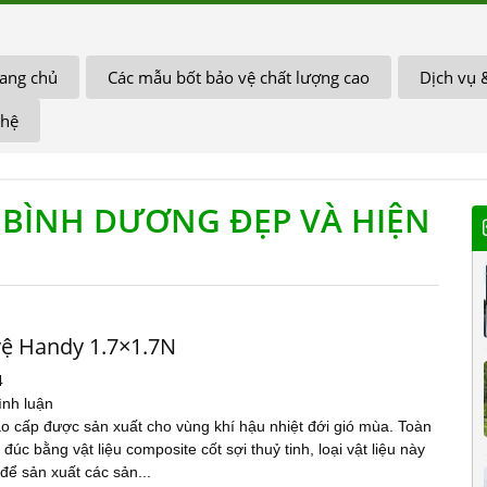
ang chủ
Các mẫu bốt bảo vệ chất lượng cao
Dịch vụ 
 hệ
 BÌNH DƯƠNG ĐẸP VÀ HIỆN
vệ Handy 1.7×1.7N
4
ình luận
o cấp được sản xuất cho vùng khí hậu nhiệt đới gió mùa. Toàn
đúc bằng vật liệu composite cốt sợi thuỷ tinh, loại vật liệu này
để sản xuất các sản...