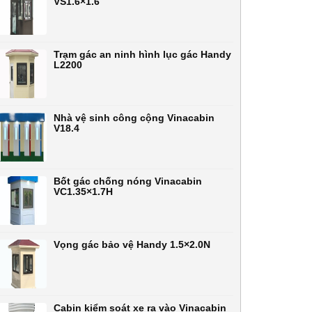
VS1.6×1.6
Trạm gác an ninh hình lục gác Handy
L2200
Nhà vệ sinh công cộng Vinacabin
V18.4
Bốt gác chống nóng Vinacabin
VC1.35×1.7H
Vọng gác bảo vệ Handy 1.5×2.0N
Cabin kiểm soát xe ra vào Vinacabin