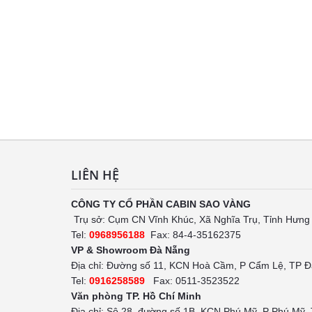
LIÊN HỆ
CÔNG TY CỔ PHẦN CABIN SAO VÀNG
Trụ sở: Cụm CN Vĩnh Khúc, Xã Nghĩa Trụ, Tỉnh Hưng
Tel:
0968956188
Fax: 84-4-35162375
VP & Showroom Đà Nẵng
Địa chỉ: Đường số 11, KCN Hoà Cầm, P Cẩm Lệ, TP 
Tel:
0916258589
Fax: 0511-3523522
Văn phòng TP. Hồ Chí Minh
Địa chỉ: Sô 28, đường số 1B, KCN Phú Mỹ, P Phú Mỹ,