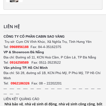
LIÊN HỆ
CÔNG TY CỔ PHẦN CABIN SAO VÀNG
Trụ sở: Cụm CN Vĩnh Khúc, Xã Nghĩa Trụ, Tỉnh Hưng Yên
Tel:
0968956188
Fax: 84-4-35162375
VP & Showroom Đà Nẵng
Địa chỉ: Đường số 11, KCN Hoà Cầm, P Cẩm Lệ, TP Đà Nẵng
Tel:
0916258589
Fax: 0511-3523522
Văn phòng TP. Hồ Chí Minh
Địa chỉ: Sô 28, đường số 1B, KCN Phú Mỹ, P Phú Mỹ, TP Hồ Chí
Minh
Tel:
0962186326
Fax: 08 – 22202201
— —- — —- — —- — — —- — — — — — —
— — —
LIÊN KẾT QUẢNG CÁO
Nhà bảo vệ
nhà vệ sinh di động
nhà vệ sinh công cộng
bốt
,
,
,