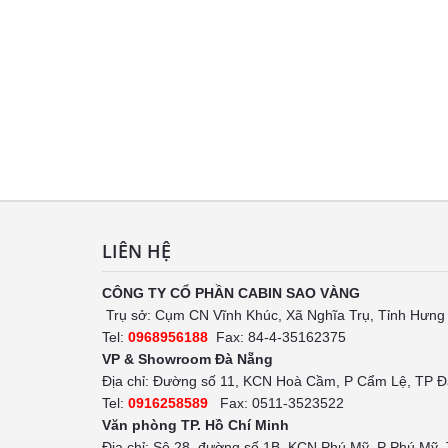
LIÊN HỆ
CÔNG TY CỔ PHẦN CABIN SAO VÀNG
Trụ sở: Cụm CN Vĩnh Khúc, Xã Nghĩa Trụ, Tỉnh Hưng
Tel:
0968956188
Fax: 84-4-35162375
VP & Showroom Đà Nẵng
Địa chỉ: Đường số 11, KCN Hoà Cầm, P Cẩm Lệ, TP 
Tel:
0916258589
Fax: 0511-3523522
Văn phòng TP. Hồ Chí Minh
Địa chỉ: Sô 28, đường số 1B, KCN Phú Mỹ, P Phú Mỹ,