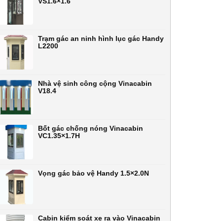
VS1.6×1.6
Trạm gác an ninh hình lục gác Handy
L2200
Nhà vệ sinh công cộng Vinacabin
V18.4
Bốt gác chống nóng Vinacabin
VC1.35×1.7H
Vọng gác bảo vệ Handy 1.5×2.0N
Cabin kiểm soát xe ra vào Vinacabin