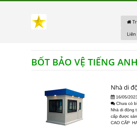
Tr
Liên
BỐT BẢO VỆ TIẾNG ANH
Nhà di đ
16/05/202
Chưa có b
Nhà di động 
cấp được sả
CAO CẤP HAN