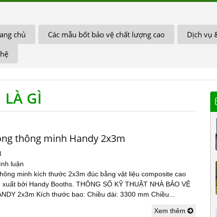
ang chủ
Các mẫu bốt bảo vệ chất lượng cao
Dịch vụ 
 hệ
 LÀ GÌ
ộng thông minh Handy 2x3m
3
ình luận
thông minh kích thước 2x3m đúc bằng vật liệu composite cao
n xuất bởi Handy Booths. THÔNG SỐ KỸ THUẬT NHÀ BẢO VỆ
DY 2x3m Kích thước bao: Chiều dài: 3300 mm Chiều...
Xem thêm