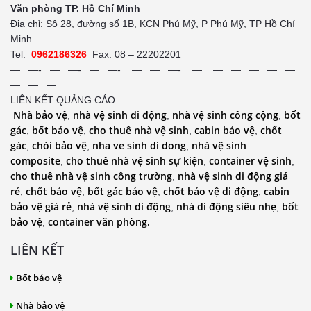
Văn phòng TP. Hồ Chí Minh
Địa chỉ: Sô 28, đường số 1B, KCN Phú Mỹ, P Phú Mỹ, TP Hồ Chí
Minh
Tel:
0962186326
Fax: 08 – 22202201
— —- — —- — —- — — —- — — — — — —
— — —
LIÊN KẾT QUẢNG CÁO
Nhà bảo vệ
nhà vệ sinh di động
nhà vệ sinh công cộng
bốt
,
,
,
gác
bốt bảo vệ
cho thuê nhà vệ sinh
cabin bảo vệ
chốt
,
,
,
,
gác
chòi bảo vệ
nha ve sinh di dong
nhà vệ sinh
,
,
,
composite
cho thuê nhà vệ sinh sự kiện
container vệ sinh
,
,
,
cho thuê nhà vệ sinh công trường
nhà vệ sinh di động giá
,
rẻ
chốt bảo vệ
bốt gác bảo vệ
chốt bảo vệ di động
cabin
,
,
,
,
bảo vệ giá rẻ
nhà vệ sinh di động
nhà di động siêu nhẹ
bốt
,
,
,
bảo vệ
container văn phòng.
,
LIÊN KẾT
Bốt bảo vệ
Nhà bảo vệ