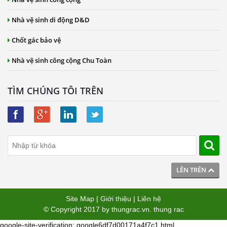
Nhà vệ sinh di động D&D
Chốt gác bảo vệ
Nhà vệ sinh công cộng Chu Toàn
TÌM CHÚNG TÔI TRÊN
LÊN TRÊN
Site Map
|
Giới thiệu
|
Liên hệ
© Copyright 2017 by
thungrac.vn
.
thung rac
google-site-verification: google6df7d00171a4f7c1.html