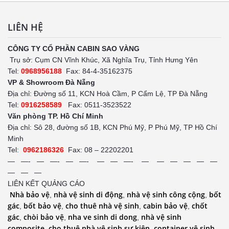
LIÊN HỆ
CÔNG TY CỔ PHẦN CABIN SAO VÀNG
Trụ sở: Cụm CN Vĩnh Khúc, Xã Nghĩa Trụ, Tỉnh Hưng Yên
Tel:
0968956188
Fax: 84-4-35162375
VP & Showroom Đà Nẵng
Địa chỉ: Đường số 11, KCN Hoà Cầm, P Cẩm Lệ, TP Đà Nẵng
Tel:
0916258589
Fax: 0511-3523522
Văn phòng TP. Hồ Chí Minh
Địa chỉ: Sô 28, đường số 1B, KCN Phú Mỹ, P Phú Mỹ, TP Hồ Chí
Minh
Tel:
0962186326
Fax: 08 – 22202201
— —- — —- — —- — — —- — — — — — —
— — —
LIÊN KẾT QUẢNG CÁO
Nhà bảo vệ
nhà vệ sinh di động
nhà vệ sinh công cộng
bốt
,
,
,
gác
bốt bảo vệ
cho thuê nhà vệ sinh
cabin bảo vệ
chốt
,
,
,
,
gác
chòi bảo vệ
nha ve sinh di dong
nhà vệ sinh
,
,
,
composite
cho thuê nhà vệ sinh sự kiện
container vệ sinh
,
,
,