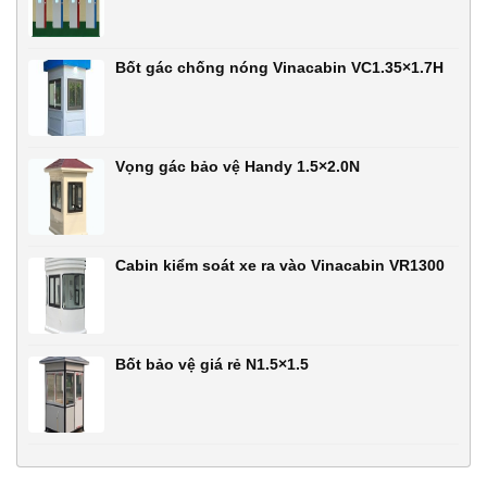
Bốt gác chống nóng Vinacabin VC1.35×1.7H
Vọng gác bảo vệ Handy 1.5×2.0N
Cabin kiểm soát xe ra vào Vinacabin VR1300
Bốt bảo vệ giá rẻ N1.5×1.5