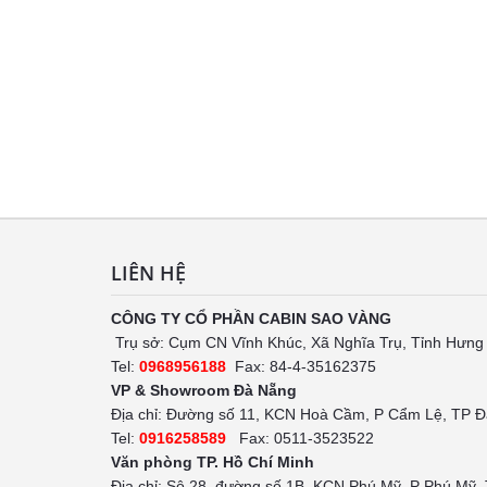
LIÊN HỆ
CÔNG TY CỔ PHẦN CABIN SAO VÀNG
Trụ sở: Cụm CN Vĩnh Khúc, Xã Nghĩa Trụ, Tỉnh Hưng
Tel:
0968956188
Fax: 84-4-35162375
VP & Showroom Đà Nẵng
Địa chỉ: Đường số 11, KCN Hoà Cầm, P Cẩm Lệ, TP 
Tel:
0916258589
Fax: 0511-3523522
Văn phòng TP. Hồ Chí Minh
Địa chỉ: Sô 28, đường số 1B, KCN Phú Mỹ, P Phú Mỹ,