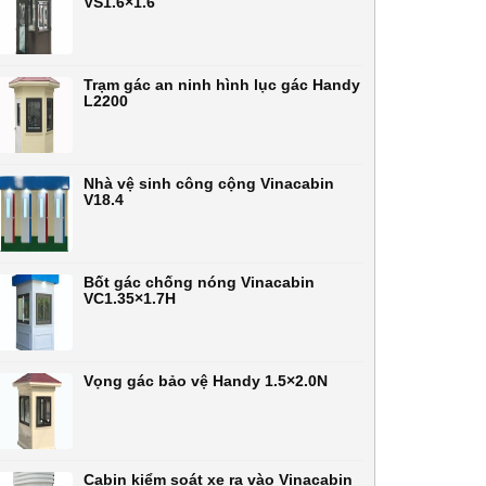
VS1.6×1.6
Trạm gác an ninh hình lục gác Handy
L2200
Nhà vệ sinh công cộng Vinacabin
V18.4
Bốt gác chống nóng Vinacabin
VC1.35×1.7H
Vọng gác bảo vệ Handy 1.5×2.0N
Cabin kiểm soát xe ra vào Vinacabin