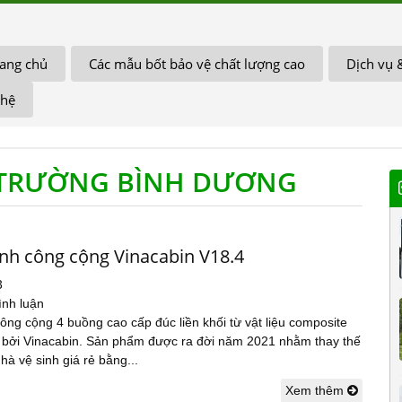
ang chủ
Các mẫu bốt bảo vệ chất lượng cao
Dịch vụ 
 hệ
I TRƯỜNG BÌNH DƯƠNG
inh công cộng Vinacabin V18.4
3
ình luận
ông cộng 4 buồng cao cấp đúc liền khối từ vật liệu composite
 bởi Vinacabin. Sản phẩm được ra đời năm 2021 nhằm thay thế
nhà vệ sinh giá rẻ bằng...
Xem thêm