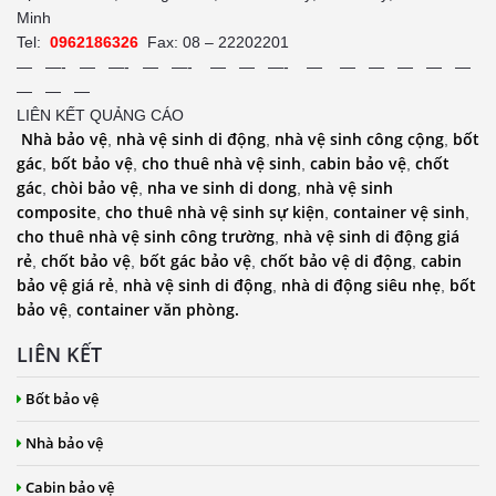
Minh
Tel:
0962186326
Fax: 08 – 22202201
— —- — —- — —- — — —- — — — — — —
— — —
LIÊN KẾT QUẢNG CÁO
Nhà bảo vệ
nhà vệ sinh di động
nhà vệ sinh công cộng
bốt
,
,
,
gác
bốt bảo vệ
cho thuê nhà vệ sinh
cabin bảo vệ
chốt
,
,
,
,
gác
chòi bảo vệ
nha ve sinh di dong
nhà vệ sinh
,
,
,
composite
cho thuê nhà vệ sinh sự kiện
container vệ sinh
,
,
,
cho thuê nhà vệ sinh công trường
nhà vệ sinh di động giá
,
rẻ
chốt bảo vệ
bốt gác bảo vệ
chốt bảo vệ di động
cabin
,
,
,
,
bảo vệ giá rẻ
nhà vệ sinh di động
nhà di động siêu nhẹ
bốt
,
,
,
bảo vệ
container văn phòng.
,
LIÊN KẾT
Bốt bảo vệ
Nhà bảo vệ
Cabin bảo vệ