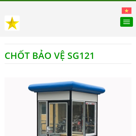
Togg
navi
CHỐT BẢO VỆ SG121