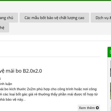
ang chủ
Các mẫu bốt bảo vệ chất lượng cao
Dịch vụ 
 hệ
vệ mái bo B2.0x2.0
5
ình luận
ái bo kích thước 2x2m phù hợp cho công trình hoặc nơi công
i các loại bốt gác giá rẻ thường thấy phần mái được tổ hợp từ
nhà bảo vệ này...
Xem thêm