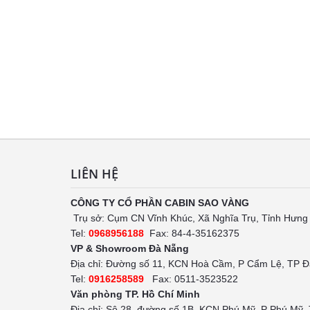
LIÊN HỆ
CÔNG TY CỔ PHẦN CABIN SAO VÀNG
Trụ sở: Cụm CN Vĩnh Khúc, Xã Nghĩa Trụ, Tỉnh Hưng
Tel:
0968956188
Fax: 84-4-35162375
VP & Showroom Đà Nẵng
Địa chỉ: Đường số 11, KCN Hoà Cầm, P Cẩm Lệ, TP 
Tel:
0916258589
Fax: 0511-3523522
Văn phòng TP. Hồ Chí Minh
Địa chỉ: Sô 28, đường số 1B, KCN Phú Mỹ, P Phú Mỹ,