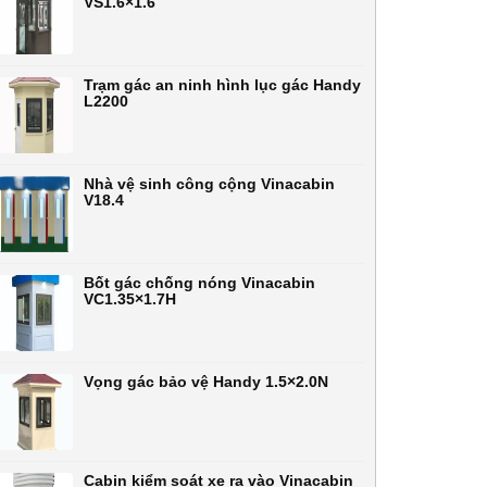
VS1.6×1.6
Trạm gác an ninh hình lục gác Handy
L2200
Nhà vệ sinh công cộng Vinacabin
V18.4
Bốt gác chống nóng Vinacabin
VC1.35×1.7H
Vọng gác bảo vệ Handy 1.5×2.0N
Cabin kiểm soát xe ra vào Vinacabin