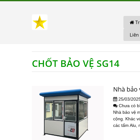
Tr
Liên
CHỐT BẢO VỆ SG14
Nhà bảo 
25/03/202
Chưa có b
Nhà bảo vệ m
cộng. Khác vớ
các tấm Alu, 