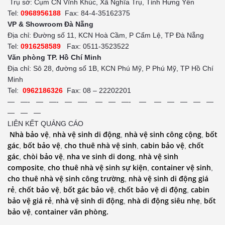
Trụ sở: Cụm CN Vĩnh Khúc, Xã Nghĩa Trụ, Tỉnh Hưng Yên
Tel:
0968956188
Fax: 84-4-35162375
VP & Showroom Đà Nẵng
Địa chỉ: Đường số 11, KCN Hoà Cầm, P Cẩm Lệ, TP Đà Nẵng
Tel:
0916258589
Fax: 0511-3523522
Văn phòng TP. Hồ Chí Minh
Địa chỉ: Sô 28, đường số 1B, KCN Phú Mỹ, P Phú Mỹ, TP Hồ Chí
Minh
Tel:
0962186326
Fax: 08 – 22202201
— —- — —- — —- — — —- — — — — — —
— — —
LIÊN KẾT QUẢNG CÁO
Nhà bảo vệ
nhà vệ sinh di động
nhà vệ sinh công cộng
bốt
,
,
,
gác
bốt bảo vệ
cho thuê nhà vệ sinh
cabin bảo vệ
chốt
,
,
,
,
gác
chòi bảo vệ
nha ve sinh di dong
nhà vệ sinh
,
,
,
composite
cho thuê nhà vệ sinh sự kiện
container vệ sinh
,
,
,
cho thuê nhà vệ sinh công trường
nhà vệ sinh di động giá
,
rẻ
chốt bảo vệ
bốt gác bảo vệ
chốt bảo vệ di động
cabin
,
,
,
,
bảo vệ giá rẻ
nhà vệ sinh di động
nhà di động siêu nhẹ
bốt
,
,
,
bảo vệ
container văn phòng.
,