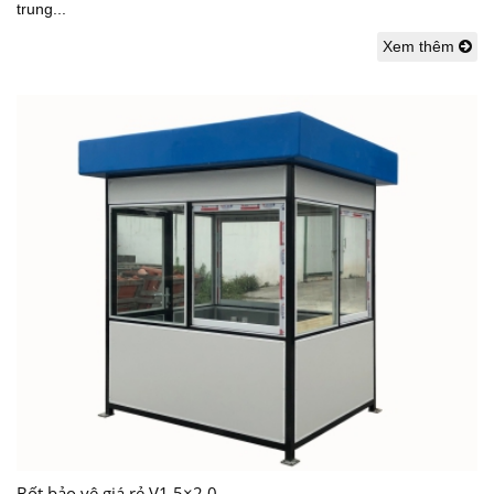
trung...
Xem thêm
Bốt bảo vệ giá rẻ V1.5×2.0