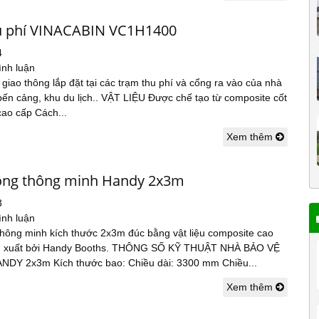
u phí VINACABIN VC1H1400
4
ình luận
 giao thông lắp đặt tại các trạm thu phí và cổng ra vào của nhà
bến cảng, khu du lịch.. VẬT LIỆU Được chế tạo từ composite cốt
 cao cấp Cách...
Xem thêm
ộng thông minh Handy 2x3m
3
ình luận
thông minh kích thước 2x3m đúc bằng vật liệu composite cao
n xuất bởi Handy Booths. THÔNG SỐ KỸ THUẬT NHÀ BẢO VỆ
DY 2x3m Kích thước bao: Chiều dài: 3300 mm Chiều...
Xem thêm