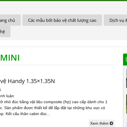
ang chủ
Các mẫu bốt bảo vệ chất lượng cao
Dịch vụ 
 hệ
MINI
 vệ Handy 1.35×1.35N
4
ình luận
ỡ nhỏ đúc bằng vật liệu composite (frp) cao cấp dành cho 1
c. Sản phẩm được thiết kế để lắp đặt tại những khu vực có
p. Kết cấu thân cabin đúc...
Xem thêm