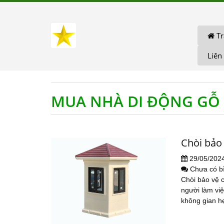
Tr
Liên
MUA NHÀ DI ĐỘNG GỖ 
Chòi bảo
29/05/202
Chưa có b
Chòi bảo vệ c
người làm việ
không gian hẹ