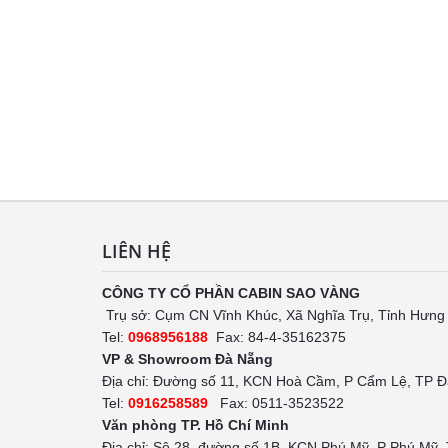
LIÊN HỆ
CÔNG TY CỔ PHẦN CABIN SAO VÀNG
Trụ sở: Cụm CN Vĩnh Khúc, Xã Nghĩa Trụ, Tỉnh Hưng
Tel:
0968956188
Fax: 84-4-35162375
VP & Showroom Đà Nẵng
Địa chỉ: Đường số 11, KCN Hoà Cầm, P Cẩm Lệ, TP 
Tel:
0916258589
Fax: 0511-3523522
Văn phòng TP. Hồ Chí Minh
Địa chỉ: Sô 28, đường số 1B, KCN Phú Mỹ, P Phú Mỹ,