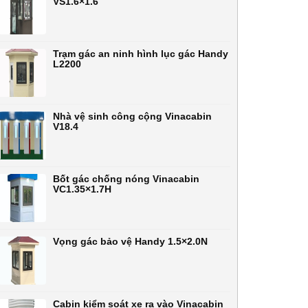
VS1.6×1.6
Trạm gác an ninh hình lục gác Handy
L2200
Nhà vệ sinh công cộng Vinacabin
V18.4
Bốt gác chống nóng Vinacabin
VC1.35×1.7H
Vọng gác bảo vệ Handy 1.5×2.0N
Cabin kiểm soát xe ra vào Vinacabin