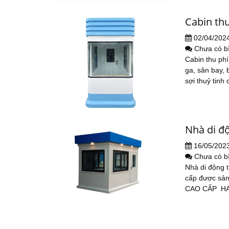
Cabin th
02/04/202
Chưa có b
Cabin thu phí
ga, sân bay, 
sợi thuỷ tinh
Nhà di đ
16/05/202
Chưa có b
Nhà di động 
cấp được sả
CAO CẤP HAN