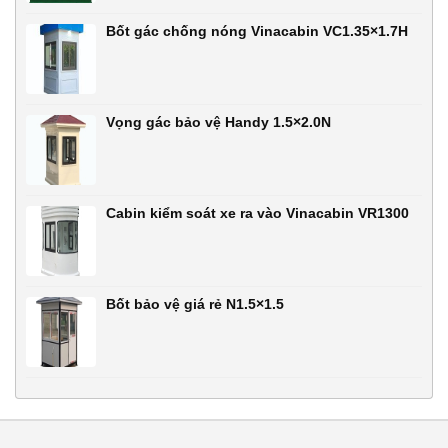
Bốt gác chống nóng Vinacabin VC1.35×1.7H
Vọng gác bảo vệ Handy 1.5×2.0N
Cabin kiểm soát xe ra vào Vinacabin VR1300
Bốt bảo vệ giá rẻ N1.5×1.5