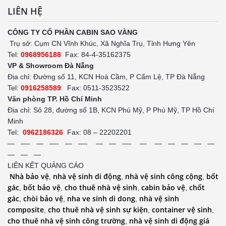
LIÊN HỆ
CÔNG TY CỔ PHẦN CABIN SAO VÀNG
Trụ sở: Cụm CN Vĩnh Khúc, Xã Nghĩa Trụ, Tỉnh Hưng Yên
Tel:
0968956188
Fax: 84-4-35162375
VP & Showroom Đà Nẵng
Địa chỉ: Đường số 11, KCN Hoà Cầm, P Cẩm Lệ, TP Đà Nẵng
Tel:
0916258589
Fax: 0511-3523522
Văn phòng TP. Hồ Chí Minh
Địa chỉ: Sô 28, đường số 1B, KCN Phú Mỹ, P Phú Mỹ, TP Hồ Chí
Minh
Tel:
0962186326
Fax: 08 – 22202201
— —- — —- — —- — — —- — — — — — —
— — —
LIÊN KẾT QUẢNG CÁO
Nhà bảo vệ
nhà vệ sinh di động
nhà vệ sinh công cộng
bốt
,
,
,
gác
bốt bảo vệ
cho thuê nhà vệ sinh
cabin bảo vệ
chốt
,
,
,
,
gác
chòi bảo vệ
nha ve sinh di dong
nhà vệ sinh
,
,
,
composite
cho thuê nhà vệ sinh sự kiện
container vệ sinh
,
,
,
cho thuê nhà vệ sinh công trường
nhà vệ sinh di động giá
,