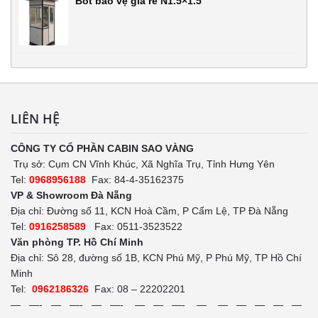
Bốt bảo vệ giá rẻ N1.5×1.5
LIÊN HỆ
CÔNG TY CỔ PHẦN CABIN SAO VÀNG
Trụ sở: Cụm CN Vĩnh Khúc, Xã Nghĩa Trụ, Tỉnh Hưng Yên
Tel:
0968956188
Fax: 84-4-35162375
VP & Showroom Đà Nẵng
Địa chỉ: Đường số 11, KCN Hoà Cầm, P Cẩm Lệ, TP Đà Nẵng
Tel:
0916258589
Fax: 0511-3523522
Văn phòng TP. Hồ Chí Minh
Địa chỉ: Sô 28, đường số 1B, KCN Phú Mỹ, P Phú Mỹ, TP Hồ Chí
Minh
Tel:
0962186326
Fax: 08 – 22202201
— —- — —- — —- — — —- — — — — — —