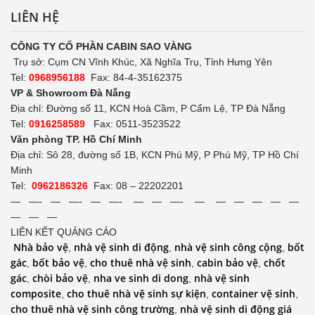
LIÊN HỆ
CÔNG TY CỔ PHẦN CABIN SAO VÀNG
Trụ sở: Cụm CN Vĩnh Khúc, Xã Nghĩa Trụ, Tỉnh Hưng Yên
Tel:
0968956188
Fax: 84-4-35162375
VP & Showroom Đà Nẵng
Địa chỉ: Đường số 11, KCN Hoà Cầm, P Cẩm Lệ, TP Đà Nẵng
Tel:
0916258589
Fax: 0511-3523522
Văn phòng TP. Hồ Chí Minh
Địa chỉ: Sô 28, đường số 1B, KCN Phú Mỹ, P Phú Mỹ, TP Hồ Chí
Minh
Tel:
0962186326
Fax: 08 – 22202201
— —- — —- — —- — — —- — — — — — —
— — —
LIÊN KẾT QUẢNG CÁO
Nhà bảo vệ
nhà vệ sinh di động
nhà vệ sinh công cộng
bốt
,
,
,
gác
bốt bảo vệ
cho thuê nhà vệ sinh
cabin bảo vệ
chốt
,
,
,
,
gác
chòi bảo vệ
nha ve sinh di dong
nhà vệ sinh
,
,
,
composite
cho thuê nhà vệ sinh sự kiện
container vệ sinh
,
,
,
cho thuê nhà vệ sinh công trường
nhà vệ sinh di động giá
,