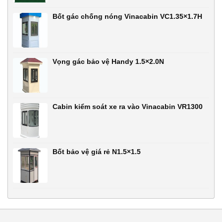
Bốt gác chống nóng Vinacabin VC1.35×1.7H
Vọng gác bảo vệ Handy 1.5×2.0N
Cabin kiểm soát xe ra vào Vinacabin VR1300
Bốt bảo vệ giá rẻ N1.5×1.5