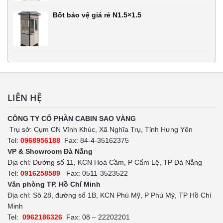
Bốt bảo vệ giá rẻ N1.5×1.5
LIÊN HỆ
CÔNG TY CỔ PHẦN CABIN SAO VÀNG
Trụ sở: Cụm CN Vĩnh Khúc, Xã Nghĩa Trụ, Tỉnh Hưng Yên
Tel:
0968956188
Fax: 84-4-35162375
VP & Showroom Đà Nẵng
Địa chỉ: Đường số 11, KCN Hoà Cầm, P Cẩm Lệ, TP Đà Nẵng
Tel:
0916258589
Fax: 0511-3523522
Văn phòng TP. Hồ Chí Minh
Địa chỉ: Sô 28, đường số 1B, KCN Phú Mỹ, P Phú Mỹ, TP Hồ Chí
Minh
Tel:
0962186326
Fax: 08 – 22202201