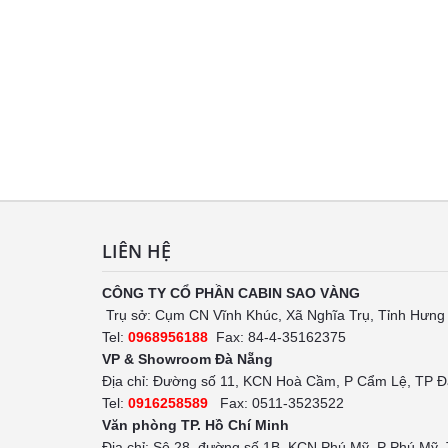
LIÊN HỆ
CÔNG TY CỔ PHẦN CABIN SAO VÀNG
Trụ sở: Cụm CN Vĩnh Khúc, Xã Nghĩa Trụ, Tỉnh Hưng
Tel:
0968956188
Fax: 84-4-35162375
VP & Showroom Đà Nẵng
Địa chỉ: Đường số 11, KCN Hoà Cầm, P Cẩm Lệ, TP 
Tel:
0916258589
Fax: 0511-3523522
Văn phòng TP. Hồ Chí Minh
Địa chỉ: Sô 28, đường số 1B, KCN Phú Mỹ, P Phú Mỹ,