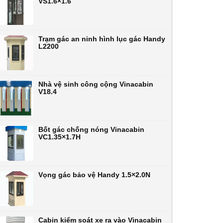
VS1.6×1.6
Trạm gác an ninh hình lục gác Handy
L2200
Nhà vệ sinh công cộng Vinacabin
V18.4
Bốt gác chống nóng Vinacabin
VC1.35×1.7H
Vọng gác bảo vệ Handy 1.5×2.0N
Cabin kiểm soát xe ra vào Vinacabin