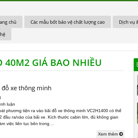
ang chủ
Các mẫu bốt bảo vệ chất lượng cao
Dịch vụ 
 hệ
 40M2 GIÁ BAO NHIỀU
i đỗ xe thông minh
3
ình luận
oát phương tiện ra vào bãi đỗ xe thông minh VC2H1400 có thể
2 đầu ra/vào của bãi xe. Kích thước cabin lớn, đủ không gian
m việc liên tục bên trong....
Xem thêm