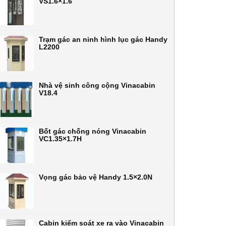
VS1.6×1.6
Trạm gác an ninh hình lục gác Handy
L2200
Nhà vệ sinh công cộng Vinacabin
V18.4
Bốt gác chống nóng Vinacabin
VC1.35×1.7H
Vọng gác bảo vệ Handy 1.5×2.0N
Cabin kiểm soát xe ra vào Vinacabin