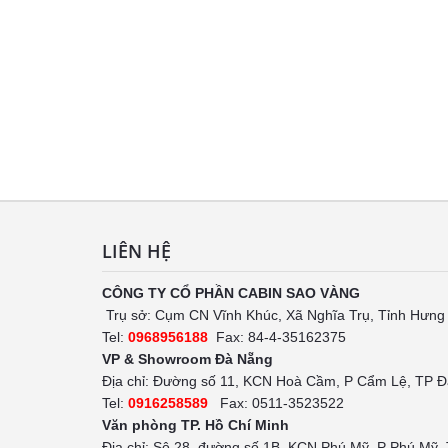
LIÊN HỆ
CÔNG TY CỔ PHẦN CABIN SAO VÀNG
Trụ sở: Cụm CN Vĩnh Khúc, Xã Nghĩa Trụ, Tỉnh Hưng
Tel:
0968956188
Fax: 84-4-35162375
VP & Showroom Đà Nẵng
Địa chỉ: Đường số 11, KCN Hoà Cầm, P Cẩm Lệ, TP 
Tel:
0916258589
Fax: 0511-3523522
Văn phòng TP. Hồ Chí Minh
Địa chỉ: Sô 28, đường số 1B, KCN Phú Mỹ, P Phú Mỹ,