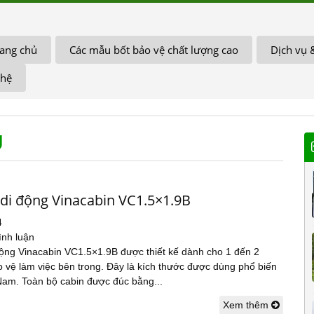
ang chủ
Các mẫu bốt bảo vệ chất lượng cao
Dịch vụ 
 hệ
U
 di động Vinacabin VC1.5×1.9B
4
ình luận
động Vinacabin VC1.5×1.9B được thiết kế dành cho 1 đến 2
 vệ làm việc bên trong. Đây là kích thước được dùng phổ biến
 Nam. Toàn bộ cabin được đúc bằng...
Xem thêm