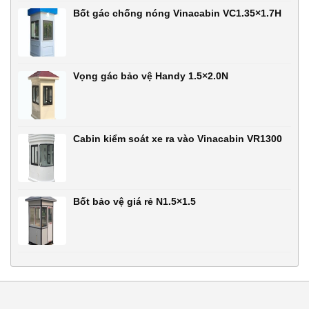
Bốt gác chống nóng Vinacabin VC1.35×1.7H
Vọng gác bảo vệ Handy 1.5×2.0N
Cabin kiểm soát xe ra vào Vinacabin VR1300
Bốt bảo vệ giá rẻ N1.5×1.5