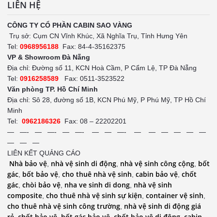
LIÊN HỆ
CÔNG TY CỔ PHẦN CABIN SAO VÀNG
Trụ sở: Cụm CN Vĩnh Khúc, Xã Nghĩa Trụ, Tỉnh Hưng Yên
Tel:
0968956188
Fax: 84-4-35162375
VP & Showroom Đà Nẵng
Địa chỉ: Đường số 11, KCN Hoà Cầm, P Cẩm Lệ, TP Đà Nẵng
Tel:
0916258589
Fax: 0511-3523522
Văn phòng TP. Hồ Chí Minh
Địa chỉ: Sô 28, đường số 1B, KCN Phú Mỹ, P Phú Mỹ, TP Hồ Chí
Minh
Tel:
0962186326
Fax: 08 – 22202201
— —- — —- — —- — — —- — — — — — —
— — —
LIÊN KẾT QUẢNG CÁO
Nhà bảo vệ
nhà vệ sinh di động
nhà vệ sinh công cộng
bốt
,
,
,
gác
bốt bảo vệ
cho thuê nhà vệ sinh
cabin bảo vệ
chốt
,
,
,
,
gác
chòi bảo vệ
nha ve sinh di dong
nhà vệ sinh
,
,
,
composite
cho thuê nhà vệ sinh sự kiện
container vệ sinh
,
,
,
cho thuê nhà vệ sinh công trường
nhà vệ sinh di động giá
,
rẻ
chốt bảo vệ
bốt gác bảo vệ
chốt bảo vệ di động
cabin