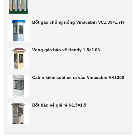
Bốt gác chống nóng Vinacabin VC1.35×1.7H
Vọng gác bảo vệ Handy 1.5×2.0N
Cabin kiểm soát xe ra vào Vinacabin VR1300
Bốt bảo vệ giá rẻ N1.5×1.5