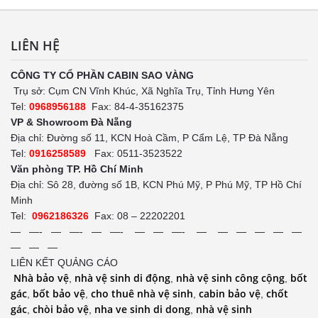
LIÊN HỆ
CÔNG TY CỔ PHẦN CABIN SAO VÀNG
Trụ sở: Cụm CN Vĩnh Khúc, Xã Nghĩa Trụ, Tỉnh Hưng Yên
Tel:
0968956188
Fax: 84-4-35162375
VP & Showroom Đà Nẵng
Địa chỉ: Đường số 11, KCN Hoà Cầm, P Cẩm Lệ, TP Đà Nẵng
Tel:
0916258589
Fax: 0511-3523522
Văn phòng TP. Hồ Chí Minh
Địa chỉ: Sô 28, đường số 1B, KCN Phú Mỹ, P Phú Mỹ, TP Hồ Chí
Minh
Tel:
0962186326
Fax: 08 – 22202201
— —- — —- — —- — — —- — — — — — —
— — —
LIÊN KẾT QUẢNG CÁO
Nhà bảo vệ
nhà vệ sinh di động
nhà vệ sinh công cộng
bốt
,
,
,
gác
bốt bảo vệ
cho thuê nhà vệ sinh
cabin bảo vệ
chốt
,
,
,
,
gác
chòi bảo vệ
nha ve sinh di dong
nhà vệ sinh
,
,
,