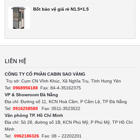
Bốt bảo vệ giá rẻ N1.5×1.5
LIÊN HỆ
CÔNG TY CỔ PHẦN CABIN SAO VÀNG
Trụ sở: Cụm CN Vĩnh Khúc, Xã Nghĩa Trụ, Tỉnh Hưng Yên
Tel:
0968956188
Fax: 84-4-35162375
VP & Showroom Đà Nẵng
Địa chỉ: Đường số 11, KCN Hoà Cầm, P Cẩm Lệ, TP Đà Nẵng
Tel:
0916258589
Fax: 0511-3523522
Văn phòng TP. Hồ Chí Minh
Địa chỉ: Sô 28, đường số 1B, KCN Phú Mỹ, P Phú Mỹ, TP Hồ Chí
Minh
Tel:
0962186326
Fax: 08 – 22202201