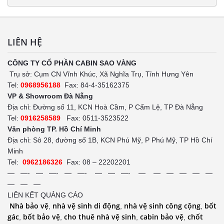
LIÊN HỆ
CÔNG TY CỔ PHẦN CABIN SAO VÀNG
Trụ sở: Cụm CN Vĩnh Khúc, Xã Nghĩa Trụ, Tỉnh Hưng Yên
Tel:
0968956188
Fax: 84-4-35162375
VP & Showroom Đà Nẵng
Địa chỉ: Đường số 11, KCN Hoà Cầm, P Cẩm Lệ, TP Đà Nẵng
Tel:
0916258589
Fax: 0511-3523522
Văn phòng TP. Hồ Chí Minh
Địa chỉ: Sô 28, đường số 1B, KCN Phú Mỹ, P Phú Mỹ, TP Hồ Chí
Minh
Tel:
0962186326
Fax: 08 – 22202201
— —- — —- — —- — — —- — — — — — —
— — —
LIÊN KẾT QUẢNG CÁO
Nhà bảo vệ
nhà vệ sinh di động
nhà vệ sinh công cộng
bốt
,
,
,
gác
bốt bảo vệ
cho thuê nhà vệ sinh
cabin bảo vệ
chốt
,
,
,
,