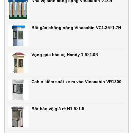
Nhà vệ sinh công cộng Vinacabin V18.4
Bốt gác chống nóng Vinacabin VC1.35×1.7H
Vọng gác bảo vệ Handy 1.5×2.0N
Cabin kiểm soát xe ra vào Vinacabin VR1300
Bốt bảo vệ giá rẻ N1.5×1.5