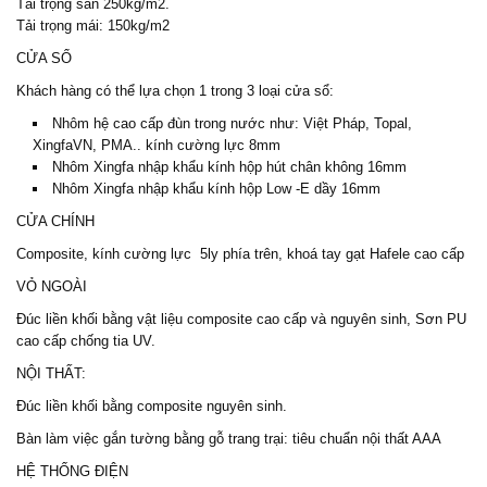
Tải trọng sàn 250kg/m2.
Tải trọng mái: 150kg/m2
CỬA SỔ
Khách hàng có thể lựa chọn 1 trong 3 loại cửa sổ:
Nhôm hệ cao cấp đùn trong nước như: Việt Pháp, Topal,
XingfaVN, PMA.. kính cường lực 8mm
Nhôm Xingfa nhập khẩu kính hộp hút chân không 16mm
Nhôm Xingfa nhập khẩu kính hộp Low -E dầy 16mm
CỬA CHÍNH
Composite, kính cường lực 5ly phía trên, khoá tay gạt Hafele cao cấp
VỎ NGOÀI
Đúc liền khối bằng vật liệu composite cao cấp và nguyên sinh, Sơn PU
cao cấp chống tia UV.
NỘI THẤT:
Đúc liền khối bằng composite nguyên sinh.
Bàn làm việc gắn tường bằng gỗ trang trại: tiêu chuẩn nội thất AAA
HỆ THỐNG ĐIỆN