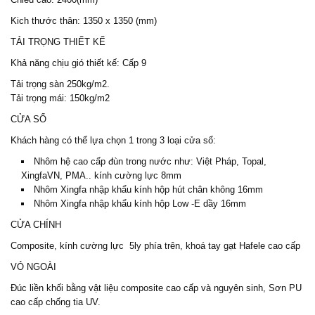
Kich thước thân: 1350 x 1350 (mm)
TẢI TRỌNG THIẾT KẾ
Khả năng chịu gió thiết kế: Cấp 9
Tải trọng sàn 250kg/m2.
Tải trọng mái: 150kg/m2
CỬA SỔ
Khách hàng có thể lựa chọn 1 trong 3 loại cửa sổ:
Nhôm hệ cao cấp đùn trong nước như: Việt Pháp, Topal,
XingfaVN, PMA.. kính cường lực 8mm
Nhôm Xingfa nhập khẩu kính hộp hút chân không 16mm
Nhôm Xingfa nhập khẩu kính hộp Low -E dầy 16mm
CỬA CHÍNH
Composite, kính cường lực 5ly phía trên, khoá tay gạt Hafele cao cấp
VỎ NGOÀI
Đúc liền khối bằng vật liệu composite cao cấp và nguyên sinh, Sơn PU
cao cấp chống tia UV.