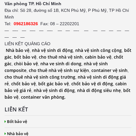
Văn phòng TP. Hồ Chí Minh
Địa chỉ: Sô 28, đường số 1B, KCN Phú Mỹ, P Phú Mỹ, TP Hồ Chí
Minh
Tel:
0962186326
Fax: 08 – 22202201
— —- — —- — —- — — —- — — — — — —
— — —
LIÊN KẾT QUẢNG CÁO
Nhà bảo vệ
nhà vệ sinh di động
nhà vệ sinh công cộng
bốt
,
,
,
gác
bốt bảo vệ
cho thuê nhà vệ sinh
cabin bảo vệ
chốt
,
,
,
,
gác
chòi bảo vệ
nha ve sinh di dong
nhà vệ sinh
,
,
,
composite
cho thuê nhà vệ sinh sự kiện
container vệ sinh
,
,
,
cho thuê nhà vệ sinh công trường
nhà vệ sinh di động giá
,
rẻ
chốt bảo vệ
bốt gác bảo vệ
chốt bảo vệ di động
cabin
,
,
,
,
bảo vệ giá rẻ
nhà vệ sinh di động
nhà di động siêu nhẹ
bốt
,
,
,
bảo vệ
container văn phòng.
,
LIÊN KẾT
Bốt bảo vệ
Nhà bảo vệ