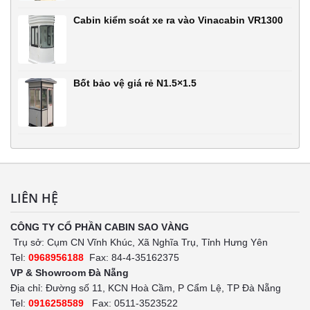
Cabin kiểm soát xe ra vào Vinacabin VR1300
Bốt bảo vệ giá rẻ N1.5×1.5
LIÊN HỆ
CÔNG TY CỔ PHẦN CABIN SAO VÀNG
Trụ sở: Cụm CN Vĩnh Khúc, Xã Nghĩa Trụ, Tỉnh Hưng Yên
Tel:
0968956188
Fax: 84-4-35162375
VP & Showroom Đà Nẵng
Địa chỉ: Đường số 11, KCN Hoà Cầm, P Cẩm Lệ, TP Đà Nẵng
Tel:
0916258589
Fax: 0511-3523522