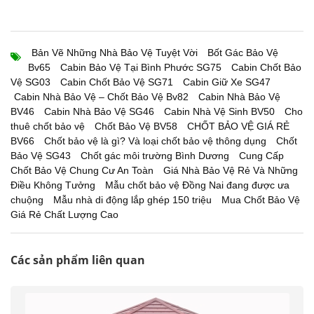
Bản Vẽ Những Nhà Bảo Vệ Tuyệt Vời
Bốt Gác Bảo Vệ
Bv65
Cabin Bảo Vệ Tại Bình Phước SG75
Cabin Chốt Bảo
Vệ SG03
Cabin Chốt Bảo Vệ SG71
Cabin Giữ Xe SG47
Cabin Nhà Bảo Vệ – Chốt Bảo Vệ Bv82
Cabin Nhà Bảo Vệ
BV46
Cabin Nhà Bảo Vệ SG46
Cabin Nhà Vệ Sinh BV50
Cho
thuê chốt bảo vệ
Chốt Bảo Vệ BV58
CHỐT BẢO VỆ GIÁ RẺ
BV66
Chốt bảo vệ là gì? Và loại chốt bảo vệ thông dụng
Chốt
Bảo Vệ SG43
Chốt gác môi trường Bình Dương
Cung Cấp
Chốt Bảo Vệ Chung Cư An Toàn
Giá Nhà Bảo Vệ Rẻ Và Những
Điều Không Tưởng
Mẫu chốt bảo vệ Đồng Nai đang được ưa
chuộng
Mẫu nhà di động lắp ghép 150 triệu
Mua Chốt Bảo Vệ
Giá Rẻ Chất Lượng Cao
Các sản phẩm liên quan