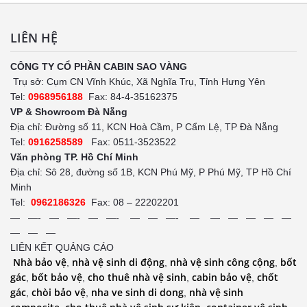
LIÊN HỆ
CÔNG TY CỔ PHẦN CABIN SAO VÀNG
Trụ sở: Cụm CN Vĩnh Khúc, Xã Nghĩa Trụ, Tỉnh Hưng Yên
Tel:
0968956188
Fax: 84-4-35162375
VP & Showroom Đà Nẵng
Địa chỉ: Đường số 11, KCN Hoà Cầm, P Cẩm Lệ, TP Đà Nẵng
Tel:
0916258589
Fax: 0511-3523522
Văn phòng TP. Hồ Chí Minh
Địa chỉ: Sô 28, đường số 1B, KCN Phú Mỹ, P Phú Mỹ, TP Hồ Chí
Minh
Tel:
0962186326
Fax: 08 – 22202201
— —- — —- — —- — — —- — — — — — —
— — —
LIÊN KẾT QUẢNG CÁO
Nhà bảo vệ
nhà vệ sinh di động
nhà vệ sinh công cộng
bốt
,
,
,
gác
bốt bảo vệ
cho thuê nhà vệ sinh
cabin bảo vệ
chốt
,
,
,
,
gác
chòi bảo vệ
nha ve sinh di dong
nhà vệ sinh
,
,
,