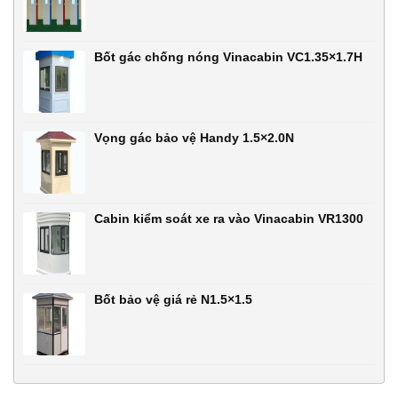
Bốt gác chống nóng Vinacabin VC1.35×1.7H
Vọng gác bảo vệ Handy 1.5×2.0N
Cabin kiểm soát xe ra vào Vinacabin VR1300
Bốt bảo vệ giá rẻ N1.5×1.5