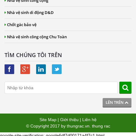
Nhà vệ sinh công cộng
Nhà vệ sinh di động D&D
Chốt gác bảo vệ
Nhà vệ sinh công cộng Chu Toàn
TÌM CHÚNG TÔI TRÊN
LÊN TRÊN
Site Map
|
Giới thiệu
|
Liên hệ
© Copyright 2017 by
thungrac.vn
.
thung rac
google-site-verification: google6df7d00171a4f7c1.html