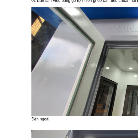
01 Bàn làm việc bằng gỗ tự nhiên ghép tấm tiêu chuẩn nội 
Đèn ngoài