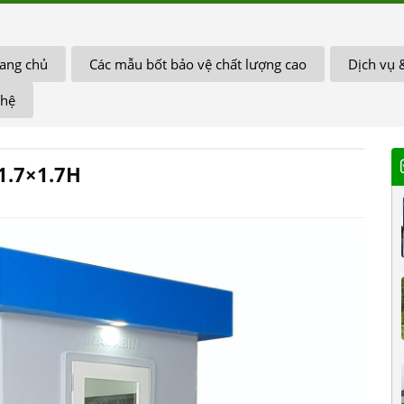
ang chủ
Các mẫu bốt bảo vệ chất lượng cao
Dịch vụ 
 hệ
1.7×1.7H