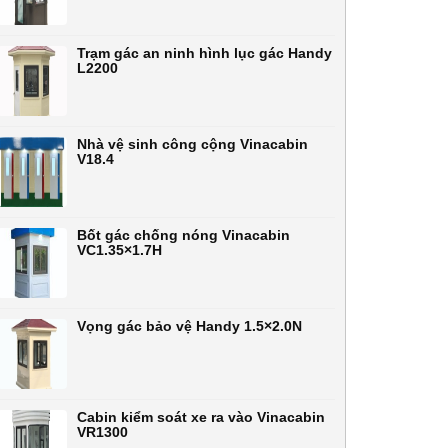
Trạm gác an ninh hình lục gác Handy
L2200
Nhà vệ sinh công cộng Vinacabin
V18.4
Bốt gác chống nóng Vinacabin
VC1.35×1.7H
Vọng gác bảo vệ Handy 1.5×2.0N
Cabin kiểm soát xe ra vào Vinacabin
VR1300