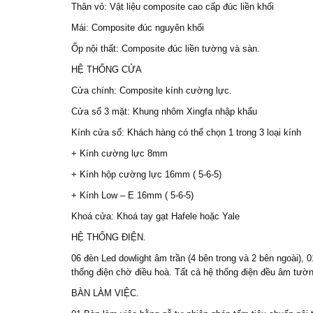
Thân vỏ: Vật liệu composite cao cấp đúc liền khối
Mái: Composite đúc nguyên khối
Ốp nội thất: Composite đúc liền tường và sàn.
HỆ THỐNG CỬA
Cửa chính: Composite kính cường lực.
Cửa sổ 3 mặt: Khung nhôm Xingfa nhập khẩu
Kính cửa sổ: Khách hàng có thể chọn 1 trong 3 loại kính
+ Kính cường lực 8mm
+ Kính hộp cường lực 16mm ( 5-6-5)
+ Kính Low – E 16mm ( 5-6-5)
Khoá cửa: Khoá tay gạt Hafele hoặc Yale
HỆ THỐNG ĐIỆN.
06 đèn Led dowlight âm trần (4 bên trong và 2 bên ngoài), 0
thống điện chờ điều hoà. Tất cả hệ thống điện đều âm tườn
BÀN LÀM VIỆC.