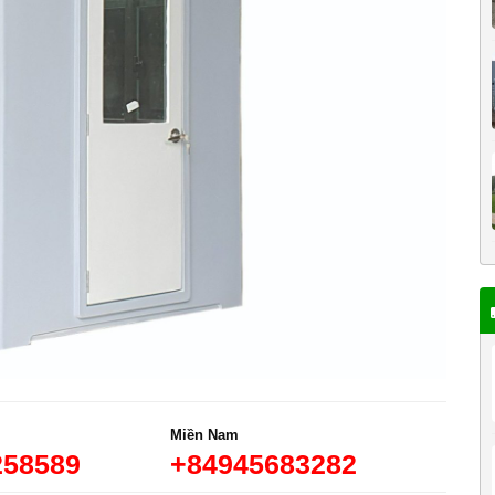
Miền Nam
258589
+84945683282