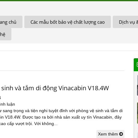
ang chủ
Các mẫu bốt bảo vệ chất lượng cao
Dịch vụ 
 hệ
 sinh và tắm di động Vinacabin V18.4W
4
ình luận
sang trọng và tiện nghi tuyệt đỉnh với phòng vệ sinh và tắm di
n V18.4W. Được tạo ra bởi nhà sản xuất uy tín Vinacabin, đây
ao cấp vượt trội. Với không...
Xem thêm