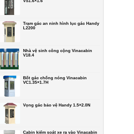
VS1.6×1.6
Trạm gác an ninh hình lục gác Handy
L2200
Nhà vệ sinh công cộng Vinacabin
V18.4
Bốt gác chống nóng Vinacabin
VC1.35×1.7H
Vọng gác bảo vệ Handy 1.5×2.0N
Cabin kiểm soát xe ra vào Vinacabin