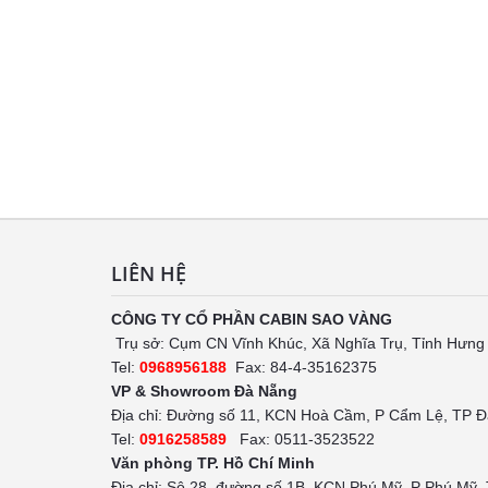
LIÊN HỆ
CÔNG TY CỔ PHẦN CABIN SAO VÀNG
Trụ sở: Cụm CN Vĩnh Khúc, Xã Nghĩa Trụ, Tỉnh Hưng
Tel:
0968956188
Fax: 84-4-35162375
VP & Showroom Đà Nẵng
Địa chỉ: Đường số 11, KCN Hoà Cầm, P Cẩm Lệ, TP 
Tel:
0916258589
Fax: 0511-3523522
Văn phòng TP. Hồ Chí Minh
Địa chỉ: Sô 28, đường số 1B, KCN Phú Mỹ, P Phú Mỹ,