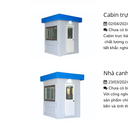
Cabin tr
02/04/202
Chưa có b
Cabin trực b
chất lượng c
tiết khắc ngh
Nhà canh
23/03/202
Chưa có b
Với công ngh
sản phẩm chố
bền và tính 