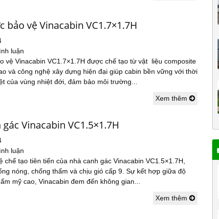
ực bảo vệ Vinacabin VC1.7×1.7H
4
ình luận
ảo vệ Vinacabin VC1.7×1.7H được chế tạo từ vật liệu composite
ao và công nghệ xây dựng hiện đại giúp cabin bền vững với thời
iệt của vùng nhiệt đới, đảm bảo môi trường...
Xem thêm
 gác Vinacabin VC1.5×1.7H
4
ình luận
ệ chế tạo tiên tiến của nhà canh gác Vinacabin VC1.5×1.7H,
ng nóng, chống thấm và chịu gió cấp 9. Sự kết hợp giữa độ
thẩm mỹ cao, Vinacabin đem đến không gian...
Xem thêm