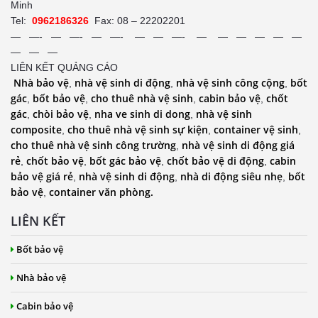
Minh
Tel:
0962186326
Fax: 08 – 22202201
— —- — —- — —- — — —- — — — — — —
— — —
LIÊN KẾT QUẢNG CÁO
Nhà bảo vệ
nhà vệ sinh di động
nhà vệ sinh công cộng
bốt
,
,
,
gác
bốt bảo vệ
cho thuê nhà vệ sinh
cabin bảo vệ
chốt
,
,
,
,
gác
chòi bảo vệ
nha ve sinh di dong
nhà vệ sinh
,
,
,
composite
cho thuê nhà vệ sinh sự kiện
container vệ sinh
,
,
,
cho thuê nhà vệ sinh công trường
nhà vệ sinh di động giá
,
rẻ
chốt bảo vệ
bốt gác bảo vệ
chốt bảo vệ di động
cabin
,
,
,
,
bảo vệ giá rẻ
nhà vệ sinh di động
nhà di động siêu nhẹ
bốt
,
,
,
bảo vệ
container văn phòng.
,
LIÊN KẾT
Bốt bảo vệ
Nhà bảo vệ
Cabin bảo vệ