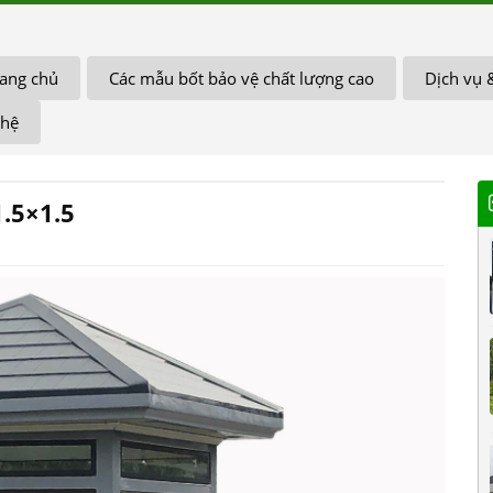
ang chủ
Các mẫu bốt bảo vệ chất lượng cao
Dịch vụ 
 hệ
.5×1.5