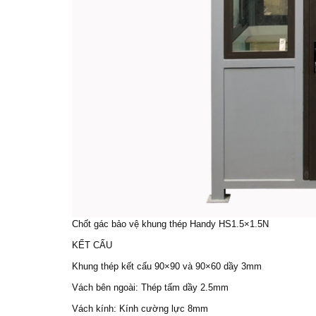
Chốt gác bảo vệ khung thép Handy HS1.5×1.5N
KẾT CẤU
Khung thép kết cấu 90×90 và 90×60 dầy 3mm
Vách bên ngoài: Thép tấm dầy 2.5mm
Vách kính: Kính cường lực 8mm