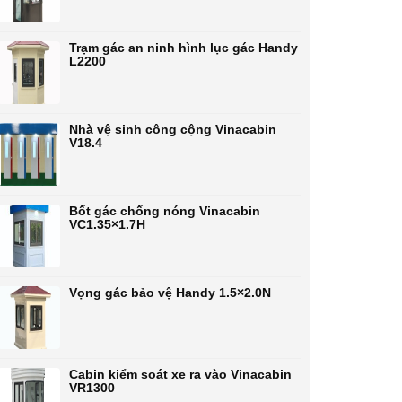
Trạm gác an ninh hình lục gác Handy
L2200
Nhà vệ sinh công cộng Vinacabin
V18.4
Bốt gác chống nóng Vinacabin
VC1.35×1.7H
Vọng gác bảo vệ Handy 1.5×2.0N
Cabin kiểm soát xe ra vào Vinacabin
VR1300