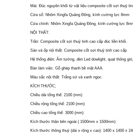
Mái: Đúc nguyên khối từ vật liệu composite cốt sợi thuỷ ti
Cửa sổ: Nhôm Xingfa Quảng Đông, kính cường lực 8mm
Cửa chính: Nhôm Xingfa Quảng Đông, kính cường lực 8mm,
NỘI THẤT:
Trần: Composite cốt sợi thuỷ tinh cao cấp đúc liền khối.
Sàn và ốp nội thất: Composite cốt sợi thuỷ tinh cao cấp
Hệ thống điện: Âm tường, đèn Led dowlight, quạt thông gió
Bàn làm việc: Gỗ ghép thanh bề mặt AAA.
Màu sắc nội thất: Trắng sứ và xanh ngọc.
KÍCH THƯỚC;
Chiều dài tổng thể: 2100 (mm)
Chiều rộng tổng thể: 2100 (mm)
Chiều cao tổng thể: 3000 (mm)
Kích thước thân bên ngoài ( 1500mm x 1500mm)
Kích thước thông thuỷ (dài x rộng x cao): 1400 x 1400 x 2