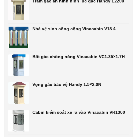
Trạm gác an ninh hình lục gác Handy L2200
Nhà vệ sinh công cộng Vinacabin V18.4
Bốt gác chống nóng Vinacabin VC1.35×1.7H
Vọng gác bảo vệ Handy 1.5×2.0N
Cabin kiểm soát xe ra vào Vinacabin VR1300